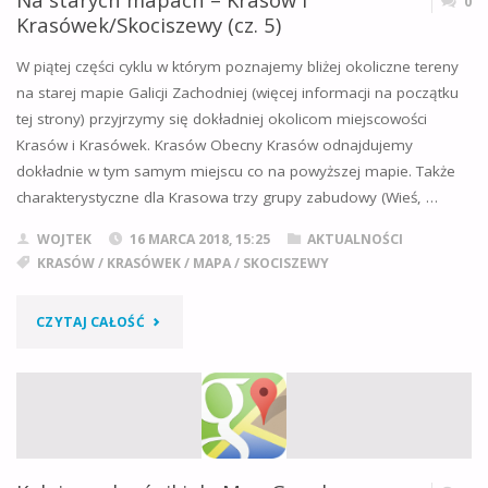
0
Krasówek/Skociszewy (cz. 5)
–
W piątej części cyklu w którym poznajemy bliżej okoliczne tereny
PODSUMOWANIE
na starej mapie Galicji Zachodniej (więcej informacji na początku
tej strony) przyjrzymy się dokładniej okolicom miejscowości
(CZ.
Krasów i Krasówek. Krasów Obecny Krasów odnajdujemy
7)"
dokładnie w tym samym miejscu co na powyższej mapie. Także
charakterystyczne dla Krasowa trzy grupy zabudowy (Wieś, …
WOJTEK
16 MARCA 2018, 15:25
AKTUALNOŚCI
KRASÓW
/
KRASÓWEK
/
MAPA
/
SKOCISZEWY
"NA
CZYTAJ CAŁOŚĆ
STARYCH
MAPACH
–