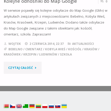
Kolejne odnośniki do Map Google
0
KRASÓW
W serwisie pojawiły się kolejne odsyłacze do Map Google (GM») w
I
artykułach związanych z miejscowościami: Bebelno, Kobyla Wieś,
KRASÓWEK/SKOCISZEWY
Krasów, Krasówek, Krzepin, Ludwinów. Dodano także odsyłacze
do Map Google związane z takimi obiektami jak: kościół,
(CZ.
cmentarz, szkoła. Zapraszam!
5)"
WOJTEK
2 CZERWCA 2014, 22:37
AKTUALNOŚCI
BEBELNO
/
CMENTARZ
/
KOBYLA WIEŚ
/
KOŚCIÓŁ
/
KRASÓW
/
KRASÓWEK
/
KRZEPIN
/
LUDWINÓW
/
SZKOŁA
"KOLEJNE
CZYTAJ CAŁOŚĆ
ODNOŚNIKI
DO
MAP
GOOGLE"