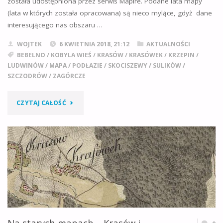
została udostępniona przez serwis Mapire. Podane lata mapy
(lata w których została opracowana) są nieco mylące, gdyż dane
interesującego nas obszaru …
WOJTEK
6 KWIETNIA 2018, 21:12
AKTUALNOŚCI
BEBELNO
/
KOBYLA WIEŚ
/
KRASÓW
/
KRASÓWEK
/
KRZEPIN
/
LUDWINÓW
/
MAPA
/
PODŁAZIE
/
SKOCISZEWY
/
SULIKÓW
/
SZCZODRÓW
/
ZAGÓRCZE
"NA
CZYTAJ CAŁOŚĆ
STARYCH
MAPACH
–
BEBELNO
I
Na starych mapach – Krasów i
OKOLICE