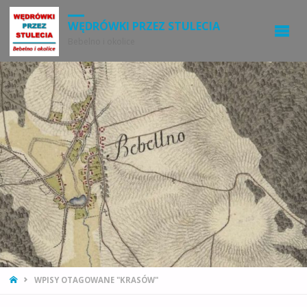
WĘDRÓWKI PRZEZ STULECIA
Bebelno i okolice
STRONA
WPISY OTAGOWANE "KRASÓW"
GŁÓWNA