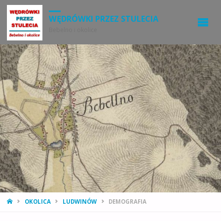
WĘDRÓWKI PRZEZ STULECIA
Bebelno i okolice
STRONA
OKOLICA
LUDWINÓW
DEMOGRAFIA
GŁÓWNA