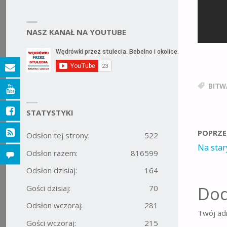
NASZ KANAŁ NA YOUTUBE
BITW
STATYSTYKI
POPRZE
Odsłon tej strony:
522
Na star
Odsłon razem:
816599
Odsłon dzisiaj:
164
Dod
Gości dzisiaj:
70
Odsłon wczoraj:
281
Twój adr
Gości wczoraj:
215