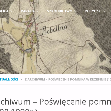
ejdź
LICA
PARAFIA
SZKOLNICTWO
POTYCZKI
ci
NA
TUALNOŚCI
Z ARCHIWUM – POŚWIĘCENIE POMNIKA W KRZEPINIE (12.
NA
rchiwum – Poświęcenie pomni