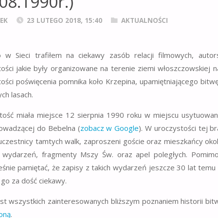
.08.1990r.)
EK
23 LUTEGO 2018, 15:40
AKTUALNOŚCI
o w Sieci trafiłem na ciekawy zasób relacji filmowych, aut
ości jakie były organizowane na terenie ziemi włoszczowskiej na
ości poświęcenia pomnika koło Krzepina, upamiętniającego bitwę
ych lasach.
tość miała miejsce 12 sierpnia 1990 roku w miejscu usytuowani
rowadzącej do Bebelna (
zobacz w Google
). W uroczystości tej b
 uczestnicy tamtych walk, zaproszeni goście oraz mieszkańcy okol
 wydarzeń, fragmenty Mszy Św. oraz apel poległych. Pomimo m
śnie pamiętać, że zapisy z takich wydarzeń jeszcze 30 lat temu
go za dość ciekawy.
st wszystkich zainteresowanych bliższym poznaniem historii b
oną
.