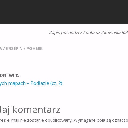
Zapis pochodzi z konta użytkownika Raf
A
/
KRZEPIN
/
POMNIK
DNI WPIS
ych mapach – Podłazie (cz. 2)
aj komentarz
es e-mail nie zostanie opublikowany.
Wymagane pola są oznacz