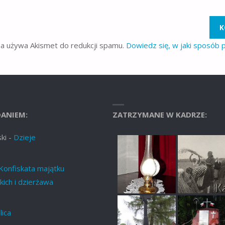
na używa Akismet do redukcji spamu.
Dowiedz się, w jaki sposób
ANIEM:
ZATRZYMANE W KADRZE:
ki
-
Dzieje
Konfiskata majątku
ich i dzierżawa
lica