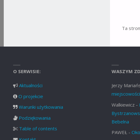
Ta stro
O SERWISIE:
WASZYM ZD
Aktualności
Jerzy Mariańs
miejscowości
O projekcie
Walkiewicz
-
Warunki użytkowania
Bystrzanowsk
Podziękowania
Bebelna
Table of contents
PAWEŁ
-
Oko
Kontakt