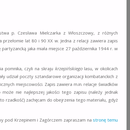
orstwa p. Czesława Mielczarka z Włoszczowy, z różnych
 przełomie lat 80 i 90 XX w. Jedna z relacji zawiera zapis
 partyzancką jaka miała miejsce 27 października 1944 r. w
a pomnika, czyli na skraju
krzepińskiego
lasu, w okolicach
rały udział poczty sztandarowe organizacji kombatanckich z
icznych miejscowości. Zapis zawiera m.in. relacje świadków
oże nie najlepszej jakości tego zapisu (należy jednak
 to rzadkość) zachęcam do obejrzenia tego materiału, gdyż
itwy pod Krzepinem i Zagórczem zapraszam na
stronę temu