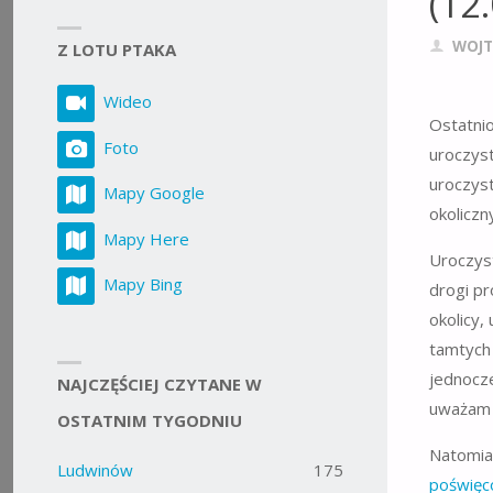
(12
WOJT
Z LOTU PTAKA
Wideo
Ostatni
Foto
uroczyst
uroczyst
Mapy Google
okoliczn
Mapy Here
Uroczys
Mapy Bing
drogi p
okolicy,
tamtych
jednocze
NAJCZĘŚCIEJ CZYTANE W
uważam 
OSTATNIM TYGODNIU
Natomia
Ludwinów
175
poświęc