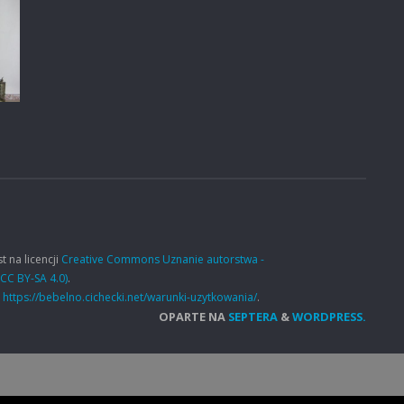
t na licencji
Creative Commons Uznanie autorstwa -
CC BY-SA 4.0)
.
e
https://bebelno.cichecki.net/warunki-uzytkowania/
.
OPARTE NA
SEPTERA
&
WORDPRESS.