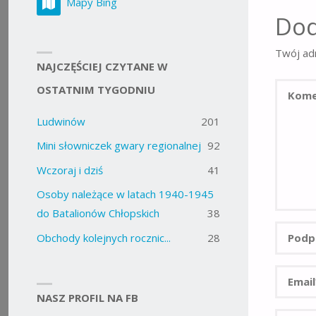
Mapy Bing
Dod
Twój adr
NAJCZĘŚCIEJ CZYTANE W
OSTATNIM TYGODNIU
Ludwinów
201
Mini słowniczek gwary regionalnej
92
Wczoraj i dziś
41
Osoby należące w latach 1940-1945
do Batalionów Chłopskich
38
Obchody kolejnych rocznic...
28
NASZ PROFIL NA FB