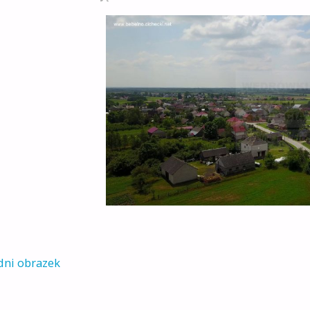
R
dni obrazek