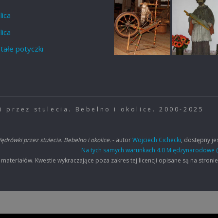
lica
lica
tałe potyczki
 przez stulecia. Bebelno i okolice. 2000-2025
ędrówki przez stulecia. Bebelno i okolice.
- autor
Wojciech Cichecki
, dostępny jes
Na tych samych warunkach 4.0 Międzynarodowe (
eriałów. Kwestie wykraczające poza zakres tej licencji opisane są na stroni