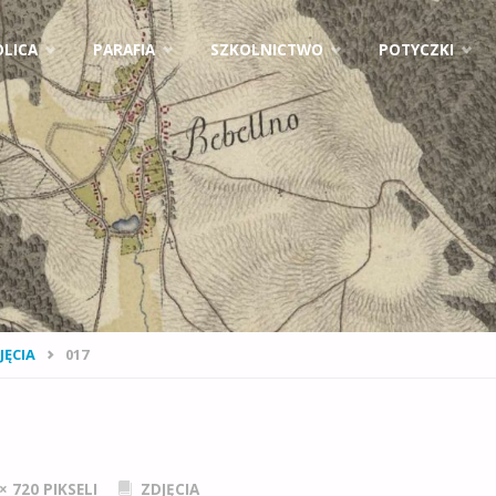
ejdź
LICA
PARAFIA
SZKOLNICTWO
POTYCZKI
ci
NA
JĘCIA
017
NA
 × 720
PIKSELI
ZDJĘCIA