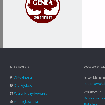
O SERWISIE:
WASZYM ZD
Aktualności
Jerzy Mariańs
miejscowości
O projekcie
Walkiewicz
-
Warunki użytkowania
Bystrzanowsk
Podziękowania
Bebelna