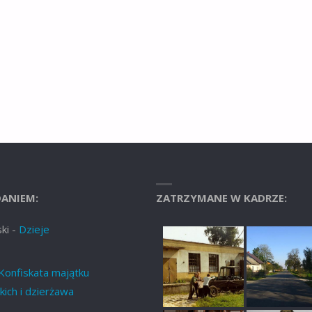
ANIEM:
ZATRZYMANE W KADRZE:
ki
-
Dzieje
Konfiskata majątku
ich i dzierżawa