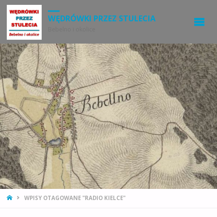
WĘDRÓWKI PRZEZ STULECIA
Bebelno i okolice
STRONA
WPISY OTAGOWANE "RADIO KIELCE"
GŁÓWNA