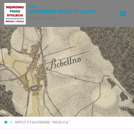
WĘDRÓWKI PRZEZ STULECIA
Bebelno i okolice
STRONA
WPISY OTAGOWANE "OKOLICA"
GŁÓWNA