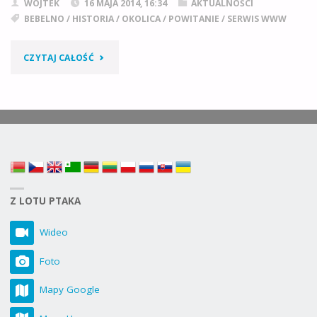
WOJTEK
16 MAJA 2014, 16:34
AKTUALNOŚCI
BEBELNO
/
HISTORIA
/
OKOLICA
/
POWITANIE
/
SERWIS WWW
"WITAM!"
CZYTAJ CAŁOŚĆ
Z LOTU PTAKA
Wideo
Foto
Mapy Google