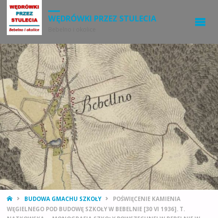
WĘDRÓWKI PRZEZ STULECIA
Bebelno i okolice
STRONA
BUDOWA GMACHU SZKOŁY
POŚWIĘCENIE KAMIENIA
GŁÓWNA
WĘGIELNEGO POD BUDOWĘ SZKOŁY W BEBELNIE [30 VI 1936]. T.