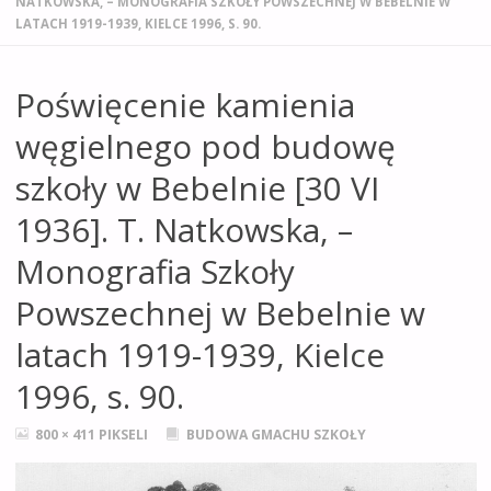
NATKOWSKA, – MONOGRAFIA SZKOŁY POWSZECHNEJ W BEBELNIE W
LATACH 1919-1939, KIELCE 1996, S. 90.
Poświęcenie kamienia
węgielnego pod budowę
szkoły w Bebelnie [30 VI
1936]. T. Natkowska, –
Monografia Szkoły
Powszechnej w Bebelnie w
latach 1919-1939, Kielce
1996, s. 90.
PEŁNY
800 × 411
PIKSELI
BUDOWA GMACHU SZKOŁY
ROZMIAR