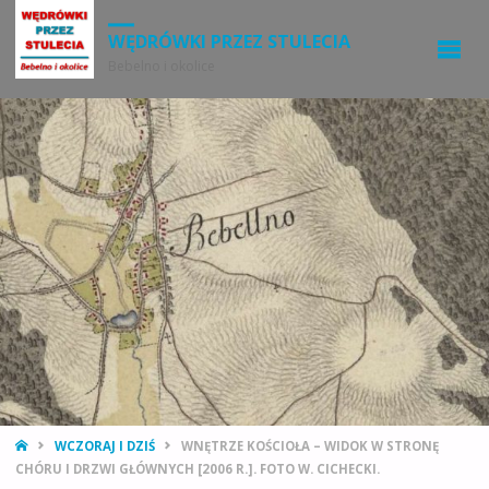
WĘDRÓWKI PRZEZ STULECIA
Bebelno i okolice
STRONA
WCZORAJ I DZIŚ
WNĘTRZE KOŚCIOŁA – WIDOK W STRONĘ
GŁÓWNA
CHÓRU I DRZWI GŁÓWNYCH [2006 R.]. FOTO W. CICHECKI.