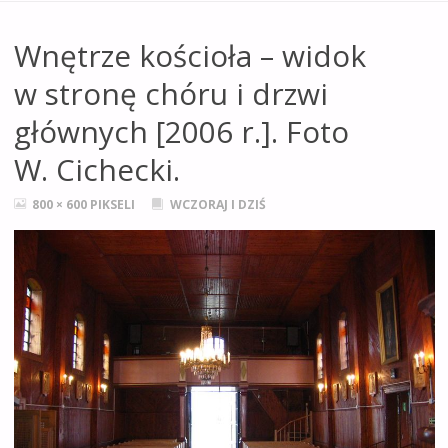
Wnętrze kościoła – widok
w stronę chóru i drzwi
głównych [2006 r.]. Foto
W. Cichecki.
PEŁNY
800 × 600
PIKSELI
WCZORAJ I DZIŚ
ROZMIAR