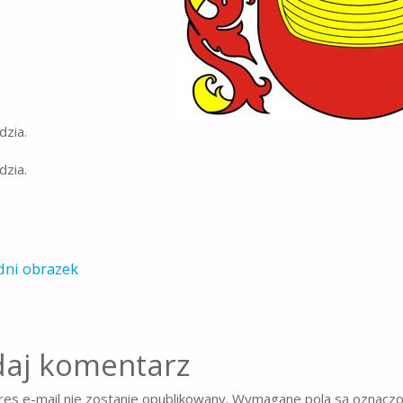
dzia.
dzia.
dni obrazek
aj komentarz
es e-mail nie zostanie opublikowany.
Wymagane pola są oznacz