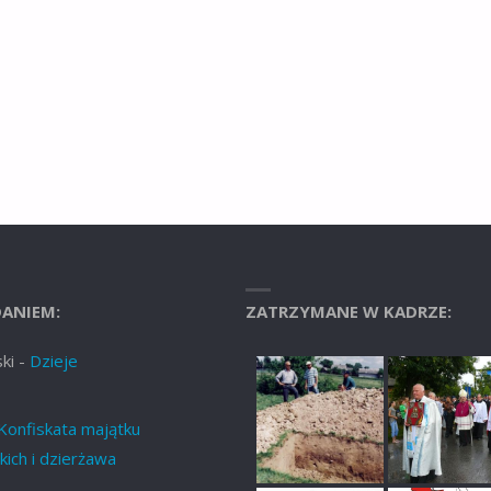
ANIEM:
ZATRZYMANE W KADRZE:
ki
-
Dzieje
Konfiskata majątku
ich i dzierżawa