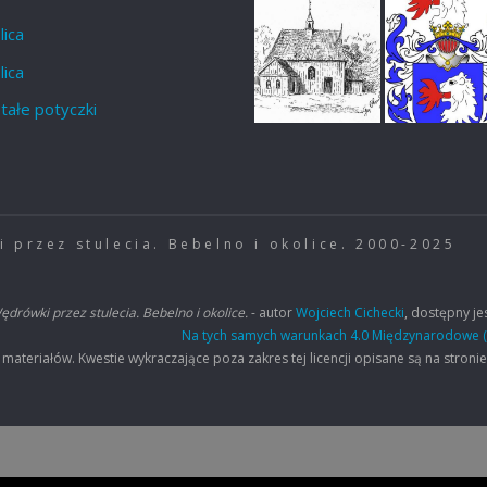
lica
lica
tałe potyczki
 przez stulecia. Bebelno i okolice. 2000-2025
ędrówki przez stulecia. Bebelno i okolice.
- autor
Wojciech Cichecki
, dostępny jes
Na tych samych warunkach 4.0 Międzynarodowe (
eriałów. Kwestie wykraczające poza zakres tej licencji opisane są na stroni