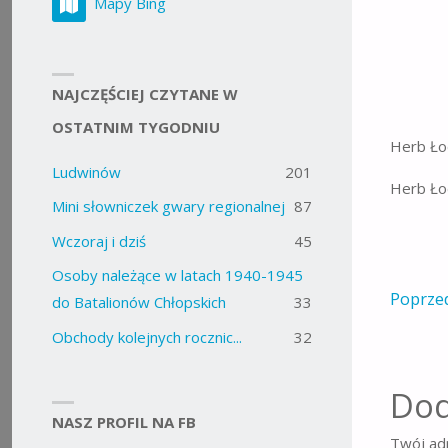
Mapy Bing
NAJCZĘŚCIEJ CZYTANE W
OSTATNIM TYGODNIU
Herb Ło
Ludwinów
201
Herb Ło
Mini słowniczek gwary regionalnej
87
Wczoraj i dziś
45
Osoby należące w latach 1940-1945
Poprze
do Batalionów Chłopskich
33
Obchody kolejnych rocznic...
32
Dod
NASZ PROFIL NA FB
Twój adr