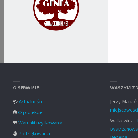
O SERWISIE:
WASZYM ZD
Aktualności
Jerzy Mariańs
miejscowości
O projekcie
Walkiewicz
-
Warunki użytkowania
Bystrzanowsk
Podziękowania
Bebelna