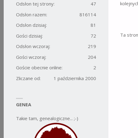
kolejnyc
Odsłon tej strony:
47
Odsłon razem:
816114
Odsłon dzisiaj:
81
Ta stro
Gości dzisiaj:
72
Odsłon wczoraj:
219
Gości wczoraj:
204
Goście obecnie online:
2
Zliczane od:
1 października 2000
GENEA
Takie tam, genealogiczne... ;-)