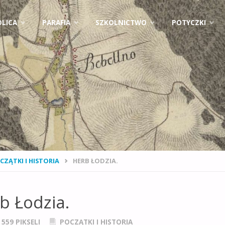
ejdź
LICA
PARAFIA
SZKOLNICTWO
POTYCZKI
ci
NA
CZĄTKI I HISTORIA
HERB ŁODZIA.
NA
b Łodzia.
× 559
PIKSELI
POCZĄTKI I HISTORIA