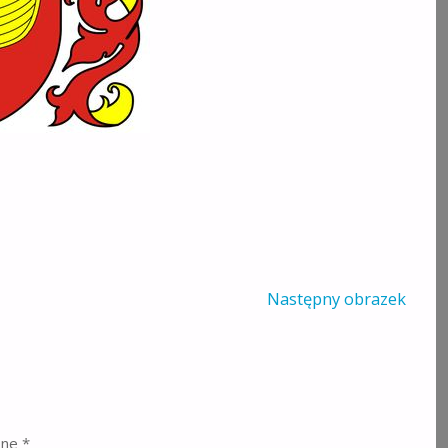
Następny obrazek
one
*