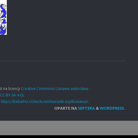
t na licencji
Creative Commons Uznanie autorstwa -
CC BY-SA 4.0)
.
e
https://bebelno.cichecki.net/warunki-uzytkowania/
.
OPARTE NA
SEPTERA
&
WORDPRESS.