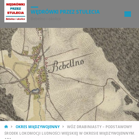
WĘDRÓWKI PRZEZ STULECIA
Bebelno i okolice
STRONA
OKRES MIĘDZYWOJENNY
WÓZ DRABINIASTY – PODSTAWOWY
GŁÓWNA
ŚRODEK LOKOMOCJI LUDNOŚCI WIEJSKIEJ W OKRESIE MIĘDZYWOJENNYM.