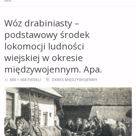
APA.
Wóz drabiniasty –
podstawowy środek
lokomocji ludności
wiejskiej w okresie
międzywojennym. Apa.
PEŁNY
800 × 568
PIKSELI
OKRES MIĘDZYWOJENNY
ROZMIAR