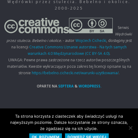
Wędrówki przez stulecia. Bebelno i okolice.
2000-2025
Serwis
Wędrówki
przez stulecia. Bebelno i okolice.
- autor
Wojciech Cichecki
, dostępny jest
na licencji
Creative Commons Uznanie autorstwa - Na tych samych
warunkach 4.0 Międzynarodowe (CC BY-SA 4.0)
.
UWAGA: Pewne prawa zastrzeżone na rzecz autorów poszczególnych
materiałów. Kwestie wykraczające poza zakres tej licencji opisane są na
stronie
https://bebelno.cichecki.net/warunki-uzytkowania/
.
OPARTE NA
SEPTERA
&
WORDPRESS.
Ta strona korzysta z ciasteczek aby świadczyć usługi na
najwyższym poziomie. Dalsze korzystanie ze strony oznacza,
że zgadzasz się na ich użycie.
OK, ROZUMIEM
DOWIEDZ SIĘ WIĘCEJ