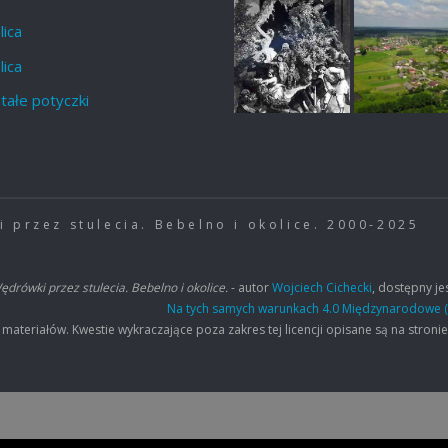
lica
lica
tałe potyczki
 przez stulecia. Bebelno i okolice. 2000-2025
ędrówki przez stulecia. Bebelno i okolice.
- autor
Wojciech Cichecki
, dostępny jes
Na tych samych warunkach 4.0 Międzynarodowe (
eriałów. Kwestie wykraczające poza zakres tej licencji opisane są na stroni