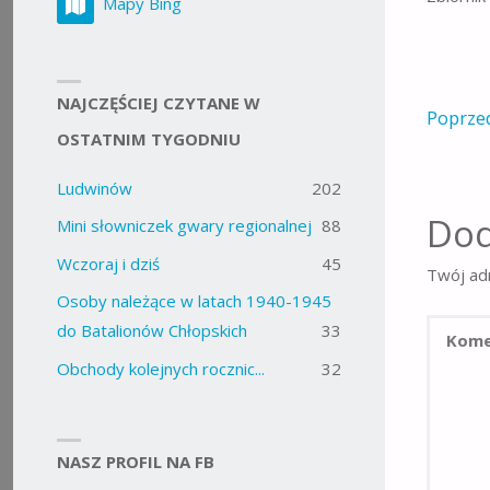
Mapy Bing
NAJCZĘŚCIEJ CZYTANE W
Poprze
OSTATNIM TYGODNIU
Ludwinów
202
Dod
Mini słowniczek gwary regionalnej
88
Wczoraj i dziś
45
Twój adr
Osoby należące w latach 1940-1945
do Batalionów Chłopskich
33
Obchody kolejnych rocznic...
32
NASZ PROFIL NA FB