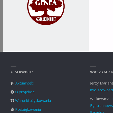
O SERWISIE:
WASZYM ZD
Aktualności
Jerzy Mariańs
miejscowości
O projekcie
Walkiewicz
-
Warunki użytkowania
Bystrzanowsk
Podziękowania
Bebelna