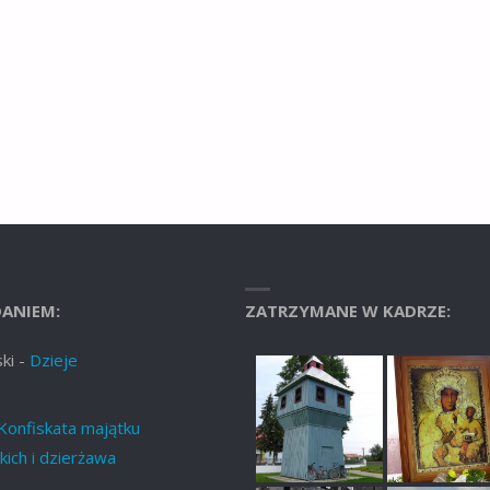
ANIEM:
ZATRZYMANE W KADRZE:
ki
-
Dzieje
Konfiskata majątku
ich i dzierżawa