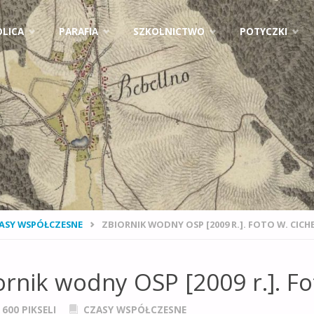
ejdź
LICA
PARAFIA
SZKOLNICTWO
POTYCZKI
ci
NA
ASY WSPÓŁCZESNE
ZBIORNIK WODNY OSP [2009 R.]. FOTO W. CICHE
NA
ornik wodny OSP [2009 r.]. Fo
× 600
PIKSELI
CZASY WSPÓŁCZESNE