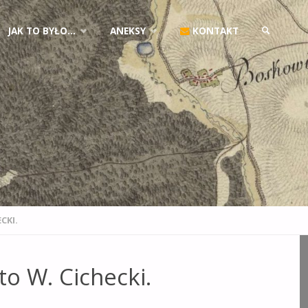
JAK TO BYŁO…
ANEKSY
KONTAKT
SZUKAJ
CKI.
to W. Cichecki.