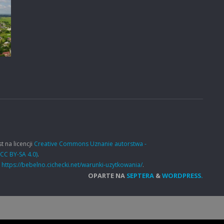
t na licencji
Creative Commons Uznanie autorstwa -
CC BY-SA 4.0)
.
e
https://bebelno.cichecki.net/warunki-uzytkowania/
.
OPARTE NA
SEPTERA
&
WORDPRESS.