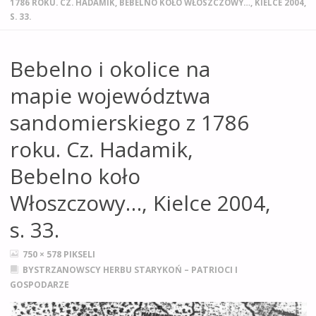
1786 ROKU. CZ. HADAMIK, BEBELNO KOŁO WŁOSZCZOWY…, KIELCE 2004,
S. 33.
Bebelno i okolice na
mapie województwa
sandomierskiego z 1786
roku. Cz. Hadamik,
Bebelno koło
Włoszczowy…, Kielce 2004,
s. 33.
PEŁNY
750 × 578
PIKSELI
ROZMIAR
BYSTRZANOWSCY HERBU STARYKOŃ – PATRIOCI I
GOSPODARZE