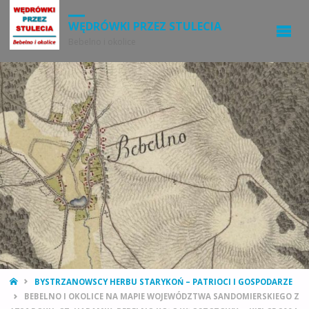
WĘDRÓWKI PRZEZ STULECIA
Bebelno i okolice
STRONA
BYSTRZANOWSCY HERBU STARYKOŃ – PATRIOCI I GOSPODARZE
GŁÓWNA
BEBELNO I OKOLICE NA MAPIE WOJEWÓDZTWA SANDOMIERSKIEGO Z