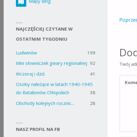
Mapy Bing
Poprze
NAJCZĘŚCIEJ CZYTANE W
OSTATNIM TYGODNIU
Dod
Ludwinów
199
Mini słowniczek gwary regionalnej
92
Twój adr
Wczoraj i dziś
41
Osoby należące w latach 1940-1945
do Batalionów Chłopskich
38
Obchody kolejnych rocznic...
28
NASZ PROFIL NA FB