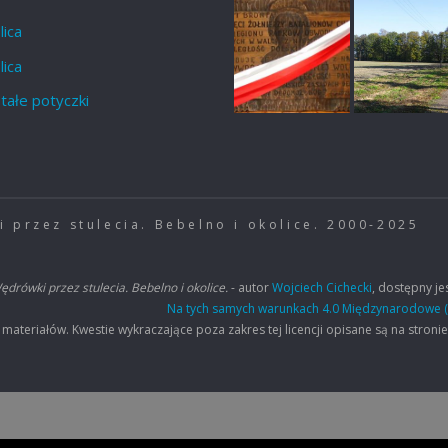
lica
lica
tałe potyczki
 przez stulecia. Bebelno i okolice. 2000-2025
ędrówki przez stulecia. Bebelno i okolice.
- autor
Wojciech Cichecki
, dostępny jes
Na tych samych warunkach 4.0 Międzynarodowe (
eriałów. Kwestie wykraczające poza zakres tej licencji opisane są na stroni