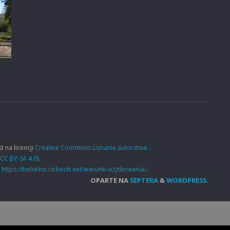
t na licencji
Creative Commons Uznanie autorstwa -
CC BY-SA 4.0)
.
e
https://bebelno.cichecki.net/warunki-uzytkowania/
.
OPARTE NA
SEPTERA
&
WORDPRESS.