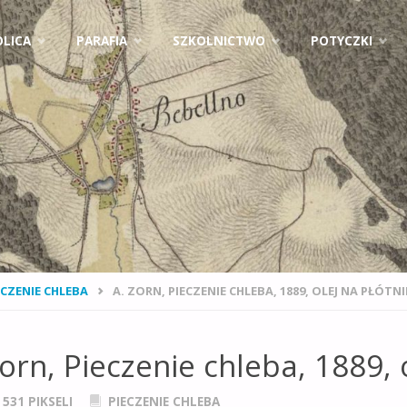
ejdź
LICA
PARAFIA
SZKOLNICTWO
POTYCZKI
ci
NA
ECZENIE CHLEBA
A. ZORN, PIECZENIE CHLEBA, 1889, OLEJ NA PŁÓTNI
NA
Zorn, Pieczenie chleba, 1889, o
× 531
PIKSELI
PIECZENIE CHLEBA