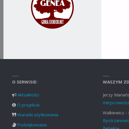
O SERWISIE:
WASZYM ZD
Aktualności
Jerzy Mariańs
miejscowości
O projekcie
Walkiewicz
-
Warunki użytkowania
Bystrzanowsk
Podziękowania
Bebelna