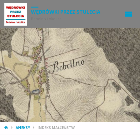
WĘDRÓWKI PRZEZ STULECIA
Bebelno i okolice
STRONA
ANEKSY
INDEKS MAŁŻEŃSTW
GŁÓWNA