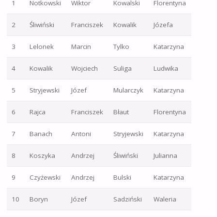
1
Notkowski
Wiktor
Kowalski
Florentyna
2
Śliwiński
Franciszek
Kowalik
Józefa
3
Lelonek
Marcin
Tylko
Katarzyna
4
Kowalik
Wojciech
Suliga
Ludwika
5
Stryjewski
Józef
Mularczyk
Katarzyna
6
Rajca
Franciszek
Błaut
Florentyna
7
Banach
Antoni
Stryjewski
Katarzyna
8
Koszyka
Andrzej
Śliwiński
Julianna
9
Czyżewski
Andrzej
Bulski
Katarzyna
10
Boryn
Józef
Sadziński
Waleria