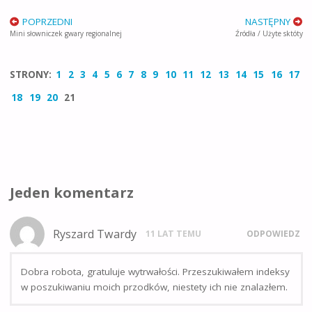
POPRZEDNI
NASTĘPNY
Mini słowniczek gwary regionalnej
Źródła / Użyte sktóty
STRONY:
1
2
3
4
5
6
7
8
9
10
11
12
13
14
15
16
17
18
19
20
21
Jeden komentarz
Ryszard Twardy
11 LAT TEMU
ODPOWIEDZ
Dobra robota, gratuluje wytrwałości. Przeszukiwałem indeksy
w poszukiwaniu moich przodków, niestety ich nie znalazłem.