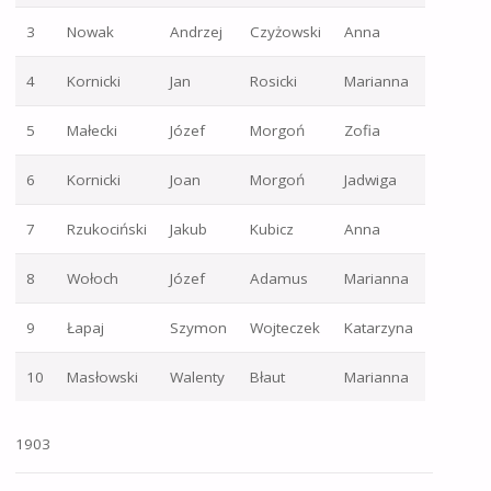
3
Nowak
Andrzej
Czyżowski
Anna
4
Kornicki
Jan
Rosicki
Marianna
5
Małecki
Józef
Morgoń
Zofia
6
Kornicki
Joan
Morgoń
Jadwiga
7
Rzukociński
Jakub
Kubicz
Anna
8
Wołoch
Józef
Adamus
Marianna
9
Łapaj
Szymon
Wojteczek
Katarzyna
10
Masłowski
Walenty
Błaut
Marianna
1903