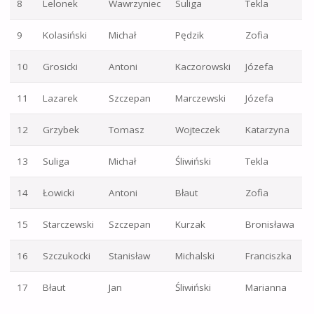
8
Lelonek
Wawrzyniec
Suliga
Tekla
9
Kolasiński
Michał
Pędzik
Zofia
10
Grosicki
Antoni
Kaczorowski
Józefa
11
Lazarek
Szczepan
Marczewski
Józefa
12
Grzybek
Tomasz
Wojteczek
Katarzyna
13
Suliga
Michał
Śliwiński
Tekla
14
Łowicki
Antoni
Błaut
Zofia
15
Starczewski
Szczepan
Kurzak
Bronisława
16
Szczukocki
Stanisław
Michalski
Franciszka
17
Błaut
Jan
Śliwiński
Marianna