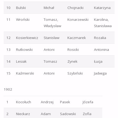
10
Bulski
Michał
Chojnacki
Katarzyna
11
Wroński
Tomasz,
Konarzewski
Karolina,
Władysław
Stanisława
12
Kosierkiewicz
Stanisław
Kaczmarek
Rozalia
13
Rutkowski
Antoni
Rosicki
Antonina
14
Lesiak
Tomasz
Zynek
Łucja
15
Kaźmierski
Antoni
Szybiński
Jadwiga
1902
1
Kocołuch
Andrzej
Pasek
Józefa
2
Nieckarz
Adam
Sadowski
Zofia