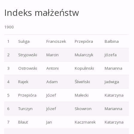
Indeks małżeństw
1900
1
Suliga
Franciszek
Przepióra
Balbina
2
Stryjowski
Marcin
Mularczyk
Józefa
3
Ostrowski
Antoni
Kopulinski
Marianna
4
Rajek
Adam
Śliwiński
Jadwiga
5
Przepióra
Józef
Małecki
Katarzyna
6
Turczyn
Józef
Skowron
Marianna
7
Błaut
Jan
Kaczmarek
Katarzyna