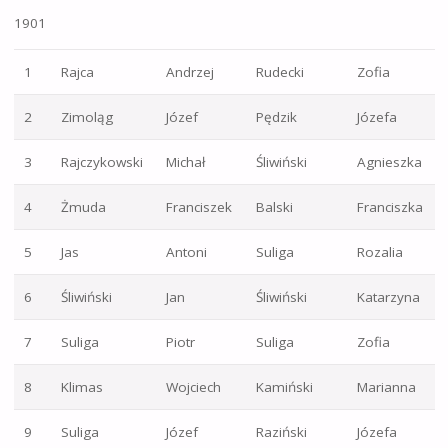
1901
1
Rajca
Andrzej
Rudecki
Zofia
2
Zimoląg
Józef
Pędzik
Józefa
3
Rajczykowski
Michał
Śliwiński
Agnieszka
4
Żmuda
Franciszek
Balski
Franciszka
5
Jas
Antoni
Suliga
Rozalia
6
Śliwiński
Jan
Śliwiński
Katarzyna
7
Suliga
Piotr
Suliga
Zofia
8
Klimas
Wojciech
Kamiński
Marianna
9
Suliga
Józef
Raziński
Józefa