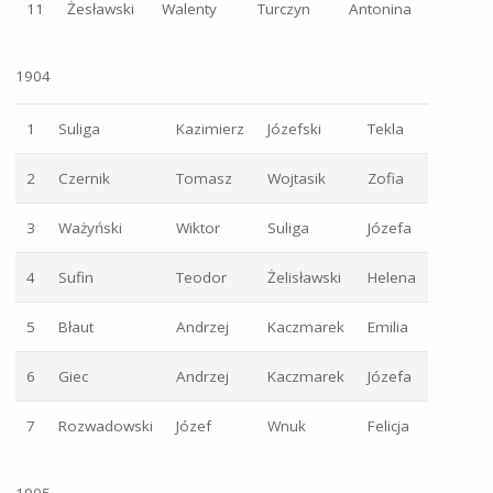
11
Żesławski
Walenty
Turczyn
Antonina
1904
1
Suliga
Kazimierz
Józefski
Tekla
2
Czernik
Tomasz
Wojtasik
Zofia
3
Ważyński
Wiktor
Suliga
Józefa
4
Sufin
Teodor
Żelisławski
Helena
5
Błaut
Andrzej
Kaczmarek
Emilia
6
Giec
Andrzej
Kaczmarek
Józefa
7
Rozwadowski
Józef
Wnuk
Felicja