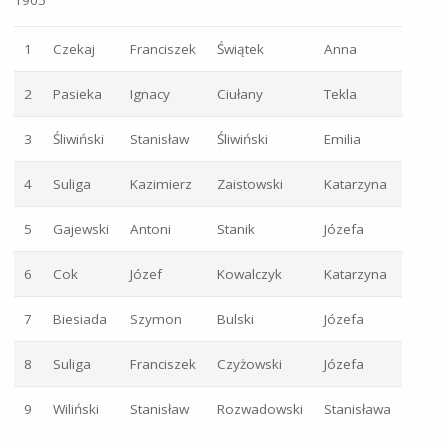
1905
1
Czekaj
Franciszek
Świątek
Anna
2
Pasieka
Ignacy
Ciułany
Tekla
3
Śliwiński
Stanisław
Śliwiński
Emilia
4
Suliga
Kazimierz
Zaistowski
Katarzyna
5
Gajewski
Antoni
Stanik
Józefa
6
Cok
Józef
Kowalczyk
Katarzyna
7
Biesiada
Szymon
Bulski
Józefa
8
Suliga
Franciszek
Czyżowski
Józefa
9
Wiliński
Stanisław
Rozwadowski
Stanisława